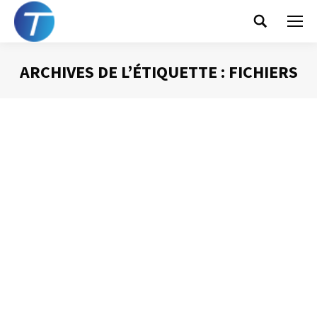
Search:
ARCHIVES DE L’ÉTIQUETTE :
FICHIERS
Vous êtes ici :
L’organisation des mails
Gestion des mails
Par
Philippe Helmstetter
15 septembre 2014
A la vue de la très importante quantité de courriels reçue
au quotidien, il est indispensable de pouvoir s’appuyer
sur une organisation performante de manière à retrouver
ces informations si précieuses. Voici quelques bases
pour construire cette organisation.