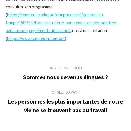
consulter son programme
(
https://tempeo.catalogueformpro.com/0/gestion-du-
temps/1581992/formation-gerer-son-temps-et-ses-priorites-
avec-accompagnements-individuels
) ou à me contacter
(
https://www.tempeo.fr/contact
).
Navigation
ONGLET PRÉCÉDENT
de
Sommes nous devenus dingues ?
Onglet
précédent
commentaire
ONGLET SUIVANT
Les personnes les plus importantes de notre
Onglet
vie ne se trouvent pas au travail
suivant