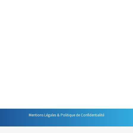
pas de difficulté majeure et est
particulièrement pratique avec
Outlook. Seules deux
précautions sont à prendre.
Mais, avant de vous les
présenter, n’oubliez pas que le
simple « glisser-lâcher » d’un mail
permet de créer un nouveau
contact. Une fois ce contact
créé, faîtes glisser dans les
bonnes zones les informations
de…
Mentions Légales & Politique de Confidentialité