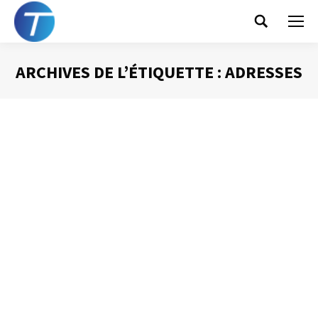
Search:
ARCHIVES DE L’ÉTIQUETTE :
ADRESSES
Vous êtes ici :
Gérer ses contacts
avec Outlook
Gestion du temps
Par
Philippe Helmstetter
14 mai 2012
Gérer ses contacts ne présente