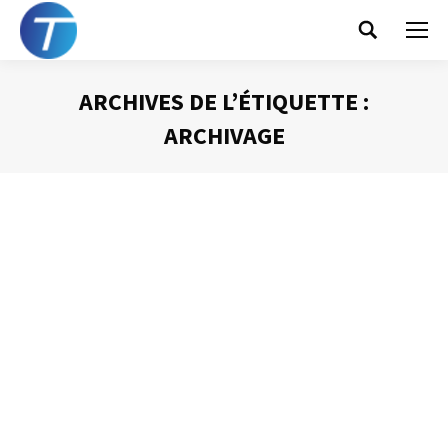
Search:
ARCHIVES DE L’ÉTIQUETTE :
ARCHIVAGE
Vous êtes ici :
La bonne configuration d’Outlook (3) –
l’archivage
Gestion des mails
Par
Philippe Helmstetter
8 avril 2013
Sur un grand nombre de réseaux d’entreprise l’espace
alloué à chaque utilisateur pour ses documents Outlook
est limité. En général, l’espace disponible se situe entre