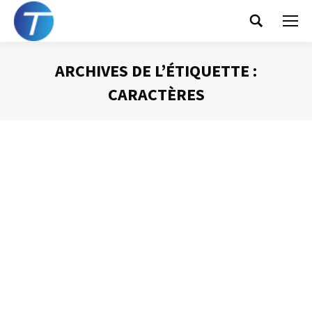
Search:
ARCHIVES DE L’ÉTIQUETTE :
CARACTÈRES
Vous êtes ici :
Organiser mes fichiers
Gestion du temps
Par
Philippe Helmstetter
29 juin 2012
Depuis quelques années, les nouvelles versions de
Windows nous proposent un outil dont l’efficacité ne
cesse de croître et qui a un impact essentiel sur la façon
d’organiser nos fichiers électroniques : l’outil de