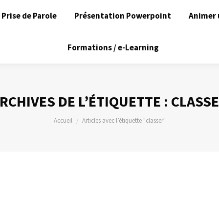
Prise de Parole
Présentation Powerpoint
Animer 
Formations / e-Learning
RCHIVES DE L’ÉTIQUETTE :
CLASS
Vous êtes ici :
Accueil
Articles avec l’étiquette "classer"