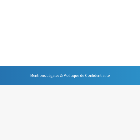
e et est particulièrement pratique avec
vant de vous les présenter, n’oubliez
 créer un nouveau contact. Une fois ce
informations de…
Mentions Légales & Politique de Confidentialité