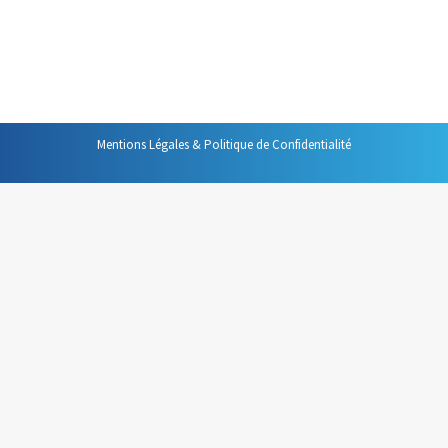
claire le lieu, la date et l’heure de votre réunion. Mais au-
delà de ces informations, il devra servir de « plan de
route » à chaque participant et devra donc comprendre :
Mentions Légales & Politique de Confidentialité