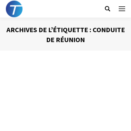
Search:
ARCHIVES DE L’ÉTIQUETTE :
CONDUITE
DE RÉUNION
Vous êtes ici :
L’ordre du jour d’une réunion
Animer une réunion
Par
Philippe Helmstetter
19 novembre 2012
L’ordre du jour est le plan de votre réunion. Il doit
contenir toutes les informations nécessaires aux
participants. Évidemment, il devra préciser de façon très