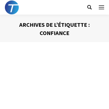
Search:
ARCHIVES DE L’ÉTIQUETTE :
CONFIANCE
Vous êtes ici :
A quoi servent les présentations ?
Animer une réunion
Par
Philippe Helmstetter
9 juillet 2013
Toutes les bonnes formations et une partie non
négligeable des réunions bien préparées commencent
par un rituel incontournable : les présentations. Ce
passage obligé de la formation et de la réunion a des