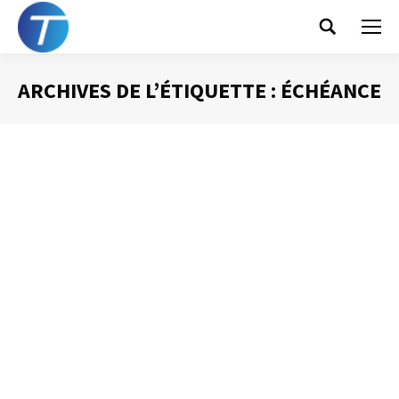
Search:
ARCHIVES DE L’ÉTIQUETTE :
ÉCHÉANCE
Vous êtes ici :
Les limites de la liste de tâches
Gestion du temps
Par
Philippe Helmstetter
13 août 2012
La liste de tâches, la « to do list » est un outil très
présent dans la plupart des organisations. Qui n’a jamais
noté, les unes à la suite des autres, sur un cahier ou un
bloc-notes, les actions qui venaient de lui être confiées
ou qu’il avait identifiées comme devant être réalisées