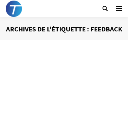
Search:
ARCHIVES DE L’ÉTIQUETTE :
FEEDBACK
Vous êtes ici :
Faire parler les chiffres
Présentation Powerpoint
Par
Philippe Helmstetter