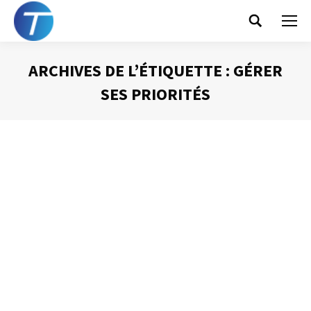
Search:
ARCHIVES DE L’ÉTIQUETTE :
GÉRER
SES PRIORITÉS
Vous êtes ici :
La loi de Pareto
Gestion du temps
Par
Philippe Helmstetter
22 janvier 2013
À la fin du XIXème siècle le philosophe et économiste
italien Vilfredo Pareto constata que la richesse de six
pays (France, Italie, Prusse, Angleterre, Suisse et Russie)
obéissait à la même répartition statistique : les 20 % des