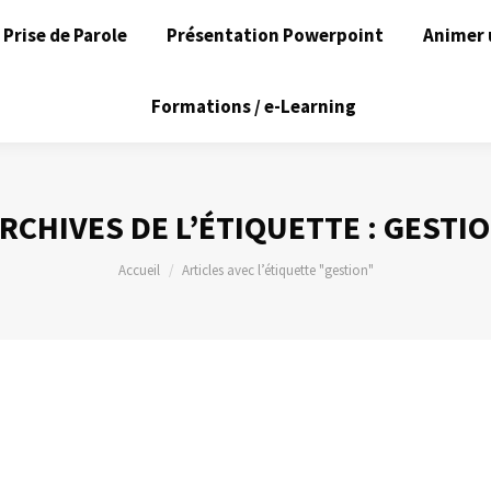
Prise de Parole
Présentation Powerpoint
Animer 
Formations / e-Learning
RCHIVES DE L’ÉTIQUETTE :
GESTI
Vous êtes ici :
Accueil
Articles avec l’étiquette "gestion"