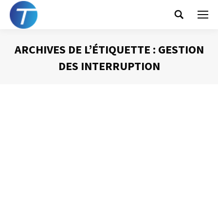
Search:
ARCHIVES DE L’ÉTIQUETTE :
GESTION
DES INTERRUPTION
Vous êtes ici :
Les rendez-vous avec moi-même
Gestion du temps
Par
Philippe Helmstetter
27 août 2012
La première personne qui doit figurer sur mon agenda
c’est : MOI-MEME !!!! Je dois être l’acteur principal de mon
agenda. Or, si je me contente de noter le temps que les
autres me prennent c’est eux qui tiendront le premier