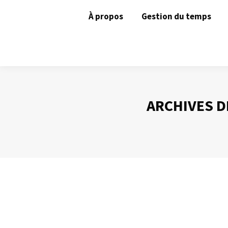
À propos
Gestion du temps
ARCHIVES D
ADRA
Gestion du temps
Par
Philippe Helmstetter
15 avril 2014