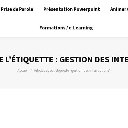
Prise de Parole
Présentation Powerpoint
Animer 
Formations / e-Learning
E L’ÉTIQUETTE :
GESTION DES INT
Vous êtes ici :
Accueil
Articles avec l’étiquette "gestion des interruptions"