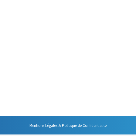
chnique réside dans la méthode ADRA. ADRA est l’acronyme de Abandonner
premier réflexe lorsque l’on est interrompu. D’autres choix sont possible
ort
cours de ses travaux s’est notamment intéressé aux comportements humai
ion. « Un cerveau ça sert d’abord à fuir ou à lutter » disait-il. Cela no
Mentions Légales & Politique de Confidentialité