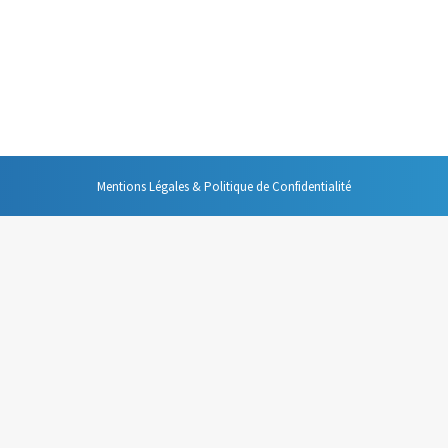
nformation numérique que je propose. Mais pour l’instant je n’ai évoqué ce
sposer ces principes dans le cadre de l’organisation collective de l’infor
Mentions Légales & Politique de Confidentialité