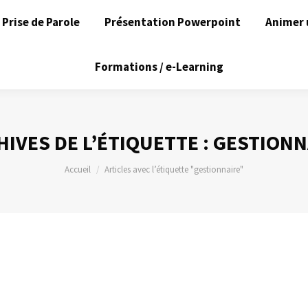
Prise de Parole
Présentation Powerpoint
Animer 
Formations / e-Learning
HIVES DE L’ÉTIQUETTE :
GESTIONN
Vous êtes ici :
Accueil
Articles avec l’étiquette "gestionnaire"