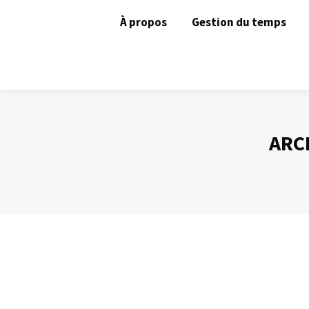
À propos
Gestion du temps
ARC
Une organisation collective
Gestion du temps
Par
Philippe Helmstetter
3 juillet 2012