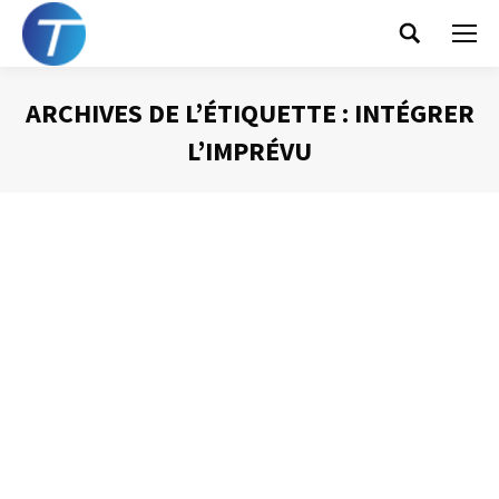
Search:
ARCHIVES DE L’ÉTIQUETTE :
INTÉGRER
L’IMPRÉVU
Vous êtes ici :
Garder de la place pour l’imprévu
Gestion du temps
Par
Philippe Helmstetter
12 juin 2012
La chose la plus prévisible lorsque nous nous levons le
matin est que de l’imprévu va se produire ! Ce constat
digne de La Palice, a un impact direct, très important
lorsque l’on cherche à gérer notre temps : ON NE PEUT