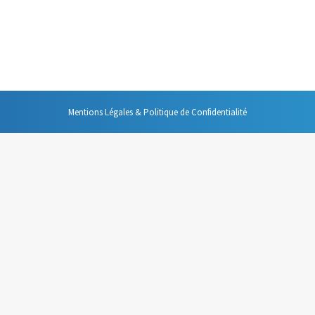
 des secrets de la gestion du temps efficace. En résumé, (mais vous retrou
l’on touche un nouveau document plutôt que de le prendre et le repren
Mentions Légales & Politique de Confidentialité