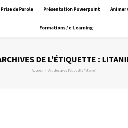
Prise de Parole
Présentation Powerpoint
Animer 
Formations / e-Learning
ARCHIVES DE L’ÉTIQUETTE :
LITANI
Vous êtes ici :
Accueil
Articles avec l’étiquette "litanie"