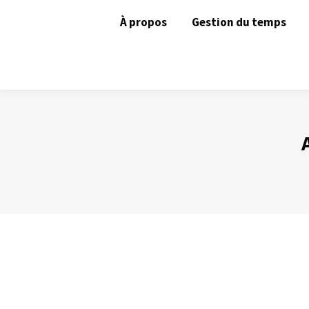
À propos
Gestion du temps
Cinq questions pour gagner du temps
Gestion du temps
Par
Philippe Helmstetter
16 septembre 2013