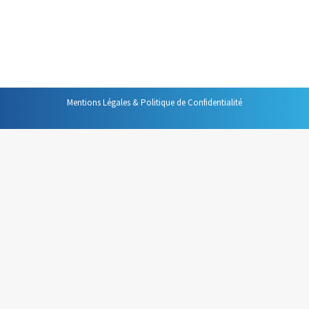
qu’une tâche réalisée en plusieurs fois ». J’ai aussi eu
l’occasion de citer une récente étude menée par
l’Université du Michigan…
Mentions Légales & Politique de Confidentialité