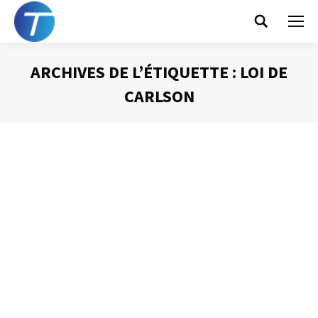
Search:
ARCHIVES DE L’ÉTIQUETTE :
LOI DE
CARLSON
Vous êtes ici :
La méthode ADRA
Gestion du temps
Par
Philippe Helmstetter
23 avril 2013
Gérer efficacement les interruptions que nous subissons
est une des sources majeures de gains d’efficacité. J’ai
déjà évoqué ici la Loi de Carlson qui rappelle qu’ « une
tâche effectuée en continu prend moins de temps