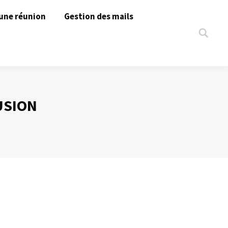
une réunion
Gestion des mails
Search:
USION