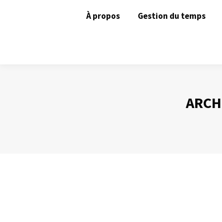
À propos
Gestion du temps
ARCH
Les avantages du mail
Gestion des mails
Par
Philippe Helmstetter
22 mai 2012