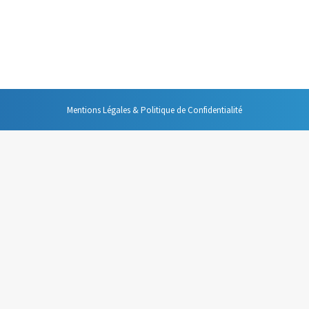
 quotidien tant professionnel que personnel, qu’il serait très difficile d
pensable de se demander si cet outil est toujours l’outil le plus adapté. 
Mentions Légales & Politique de Confidentialité