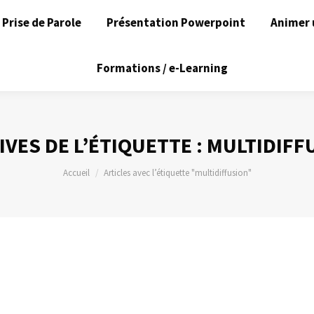
Prise de Parole
Présentation Powerpoint
Animer 
Formations / e-Learning
IVES DE L’ÉTIQUETTE :
MULTIDIFF
Vous êtes ici :
Accueil
Articles avec l’étiquette "multidiffusion"