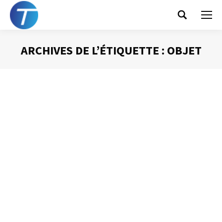
Search:
ARCHIVES DE L’ÉTIQUETTE :
OBJET
Vous êtes ici :
L’organisation des mails
Gestion des mails
Par
Philippe Helmstetter
15 septembre 2014
A la vue de la très importante quantité de courriels reçue
au quotidien, il est indispensable de pouvoir s’appuyer
sur une organisation performante de manière à retrouver
ces informations si précieuses. Voici quelques bases
pour construire cette organisation.