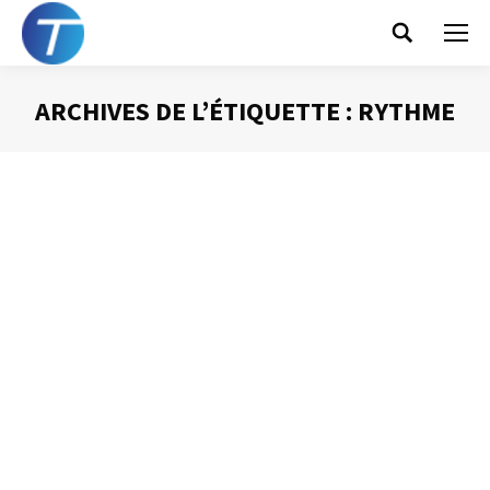
Search:
ARCHIVES DE L’ÉTIQUETTE :
RYTHME
Vous êtes ici :
Le silence : un allié
Prise de Parole
Par
Philippe Helmstetter
17 mai 2013
S’il est un défaut contre lequel je vous encourage à
lutter lors de vos interventions publiques, et c’est bien
de parler sans arrêt. La peur du « blanc », du silence,
amènent trop souvent à faire d’une intervention orale un
moment d’ennui. Or, le silence est véritablement l’allié de