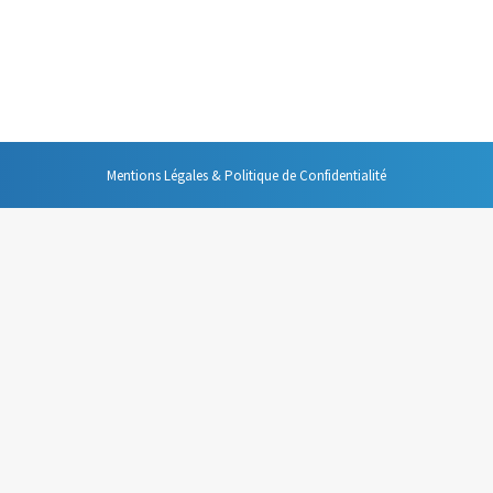
oué à chaque utilisateur pour ses documents Outlook est limité. En génér
 vous vous doutez que je suis très favorable à ce genre de restriction. E
Mentions Légales & Politique de Confidentialité