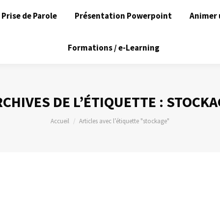
Prise de Parole
Présentation Powerpoint
Animer 
Formations / e-Learning
CHIVES DE L’ÉTIQUETTE :
STOCKA
Vous êtes ici :
Accueil
Articles avec l’étiquette "stockage"
l’archivage