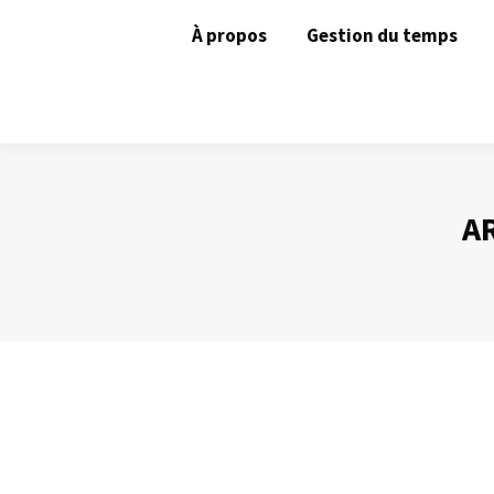
À propos
Gestion du temps
AR
La bonne configuration d’Outlook (3) – 
Gestion des mails
Par
Philippe Helmstetter
8 avril 2013