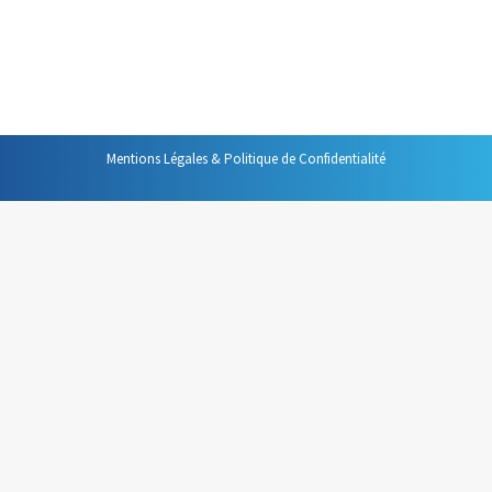
claire le lieu, la date et l’heure de votre réunion. Mais au-
delà de ces informations, il devra servir de « plan de
route » à chaque participant et devra donc comprendre :
Mentions Légales & Politique de Confidentialité