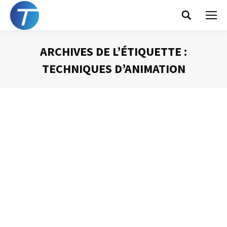
Search:
ARCHIVES DE L’ÉTIQUETTE :
TECHNIQUES D’ANIMATION
Vous êtes ici :
L’ordre du jour d’une réunion
Animer une réunion
Par
Philippe Helmstetter
19 novembre 2012
L’ordre du jour est le plan de votre réunion. Il doit
contenir toutes les informations nécessaires aux
participants. Évidemment, il devra préciser de façon très