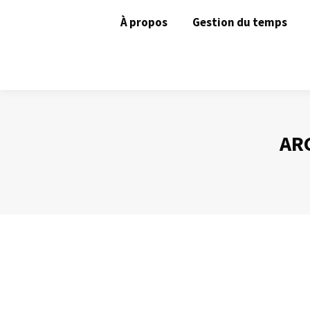
À propos
Gestion du temps
ARC
Une brève bibliographie de l’efficacité
Gestion du temps
Par
Philippe Helmstetter
25 novembre 2012