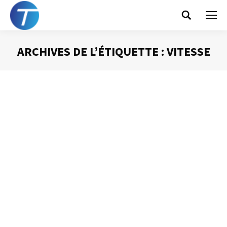
Search:
ARCHIVES DE L’ÉTIQUETTE :
VITESSE
Vous êtes ici :
Un inconvénient du mail ? Sa vitesse !
Gestion des mails
Par
Philippe Helmstetter
29 mai 2012
J’ai présenté dans un article précédent la vitesse de
diffusion du mail comme un avantage de cet outil. Et c’est
vrai que cela fait partie des éléments positifs que l’on
peut relier au mail. Néanmoins, cette vitesse est elle-
même porteuse d’inconvénients majeurs.