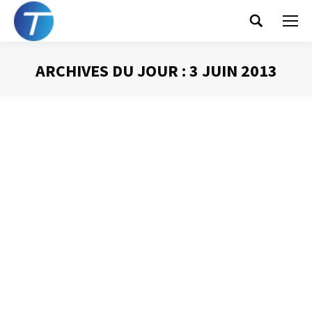
Search:
ARCHIVES DU JOUR :
3 JUIN 2013
Vous êtes ici :
Préparer une intervention orale (1)
Prise de Parole
Par
Philippe Helmstetter
3 juin 2013
Lorsque l’on est amené à prendre la parole en public, la
préparation de cette intervention est évidemment
essentielle à sa réussite. Si certains semblent très doués
pour improviser, une bonne préparation est le gage d’une
prise de parole en public réussie. Voici quelques conseils