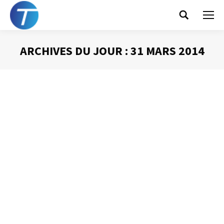
Search:
ARCHIVES DU JOUR :
31 MARS 2014
Vous êtes ici :
Arbitrer et choisir
Gestion du temps
Par
Philippe Helmstetter
31 mars 2014
«Je n’ai pas assez de temps pour faire mon travail », « J’ai
trop de choses à faire », etc. Voilà des phrases que
j’entends assez régulièrement dans la bouche des
participants à mes formations. Je n’ai, évidemment, ni les
moyens ni, surtout, l’intention de vérifier de telles