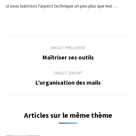
si vous maitrisez l’aspect technique un peu plus que moi …
Navigation
ONGLET PRÉCÉDENT
de
Maîtriser ses outils
Onglet
précédent
commentaire
ONGLET SUIVANT
L’organisation des mails
Onglet
suivant
Articles sur le même thème