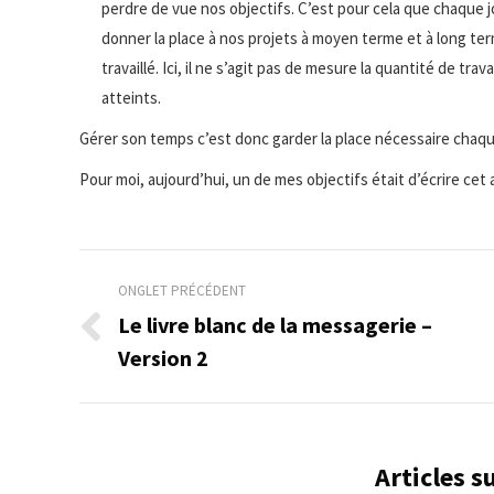
perdre de vue nos objectifs. C’est pour cela que chaque j
donner la place à nos projets à moyen terme et à long ter
travaillé. Ici, il ne s’agit pas de mesure la quantité de tr
atteints.
Gérer son temps c’est donc garder la place nécessaire chaque
Pour moi, aujourd’hui, un de mes objectifs était d’écrire cet ar
Navigation
ONGLET PRÉCÉDENT
de
Le livre blanc de la messagerie –
Onglet
Version 2
commentaire
précédent
Articles 