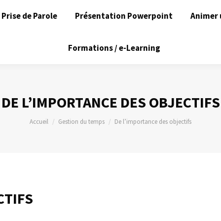
Prise de Parole
Présentation Powerpoint
Animer 
Formations / e-Learning
DE L’IMPORTANCE DES OBJECTIFS
Vous êtes ici :
Accueil
Gestion du temps
De l’importance des objectifs
CTIFS