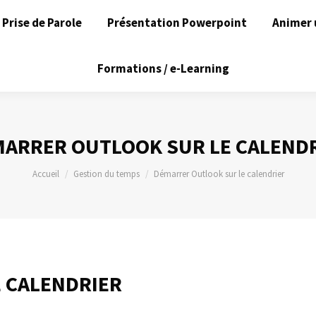
Prise de Parole
Présentation Powerpoint
Animer 
Formations / e-Learning
ARRER OUTLOOK SUR LE CALEND
Vous êtes ici :
Accueil
Gestion du temps
Démarrer Outlook sur le calendrier
 CALENDRIER