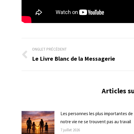
Navigation
ONGLET PRÉCÉDENT
de
Le Livre Blanc de la Messagerie
Onglet
précédent
commentaire
Articles 
Les personnes les plus importantes de
notre vie ne se trouvent pas au travail
7 juillet 2026