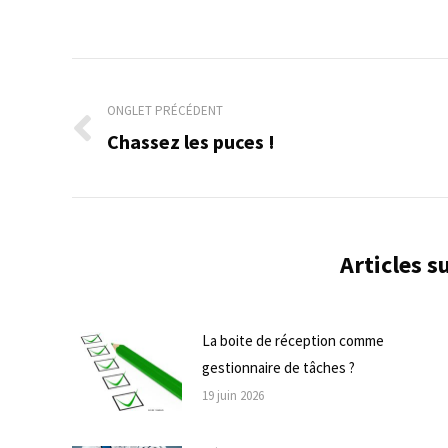
Navigation
de
ONGLET PRÉCÉDENT
Chassez les puces !
Onglet
commentaire
précédent
Articles 
La boite de réception comme
gestionnaire de tâches ?
19 juin 2026