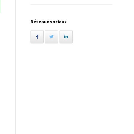
e
Réseaux sociaux
e
.
s
,
z
,