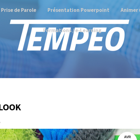
Prise de Parole
Présentation Powerpoint
Animer 
Formations / e-Learning
TLOOK
5
AVR