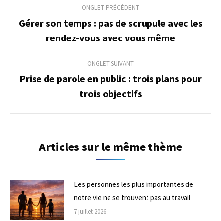
ONGLET PRÉCÉDENT
de
Gérer son temps : pas de scrupule avec les
Onglet
rendez-vous avec vous même
commentaire
précédent
ONGLET SUIVANT
Prise de parole en public : trois plans pour
Onglet
trois objectifs
suivant
Articles sur le même thème
Les personnes les plus importantes de
notre vie ne se trouvent pas au travail
7 juillet 2026