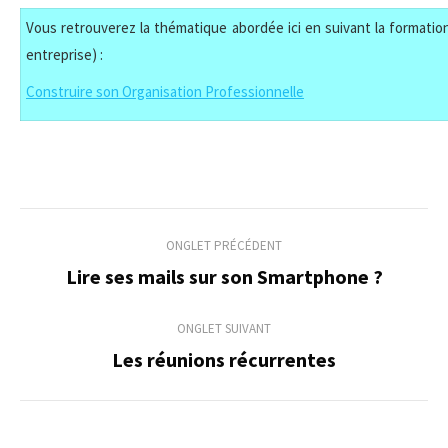
Vous retrouverez la thématique abordée ici en suivant la formation
entreprise) :
Construire son Organisation Professionnelle
Navigation
ONGLET PRÉCÉDENT
de
Lire ses mails sur son Smartphone ?
Onglet
précédent
commentaire
ONGLET SUIVANT
Les réunions récurrentes
Onglet
suivant