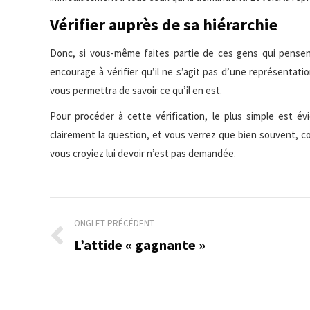
Vérifier auprès de sa hiérarchie
Donc, si vous-même faites partie de ces gens qui pensent
encourage à vérifier qu’il ne s’agit pas d’une représentati
vous permettra de savoir ce qu’il en est.
Pour procéder à cette vérification, le plus simple est é
clairement la question, et vous verrez que bien souvent, co
vous croyiez lui devoir n’est pas demandée.
Navigation
ONGLET PRÉCÉDENT
de
L’attide « gagnante »
Onglet
précédent
commentaire