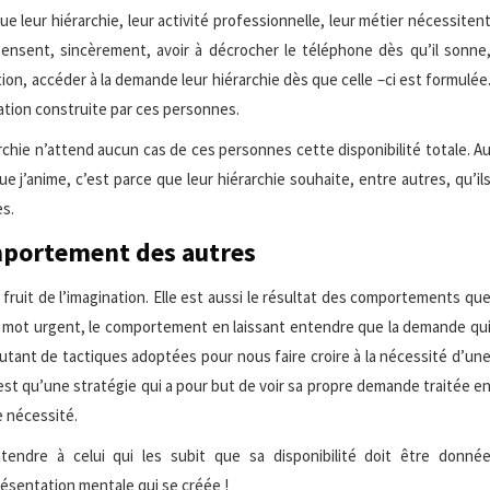
 leur hiérarchie, leur activité professionnelle, leur métier nécessiten
ls pensent, sincèrement, avoir à décrocher le téléphone dès qu’il sonne
ion, accéder à la demande leur hiérarchie dès que celle –ci est formulée
tation construite par ces personnes.
érarchie n’attend aucun cas de ces personnes cette disponibilité totale. A
que j’anime, c’est parce que leur hiérarchie souhaite, entre autres, qu’il
es.
mportement des autres
fruit de l’imagination. Elle est aussi le résultat des comportements qu
 du mot urgent, le comportement en laissant entendre que la demande qu
autant de tactiques adoptées pour nous faire croire à la nécessité d’un
st qu’une stratégie qui a pour but de voir sa propre demande traitée e
e nécessité.
endre à celui qui les subit que sa disponibilité doit être donné
résentation mentale qui se créée !