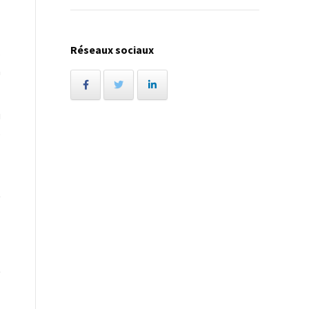
Réseaux sociaux
s
n
i
e