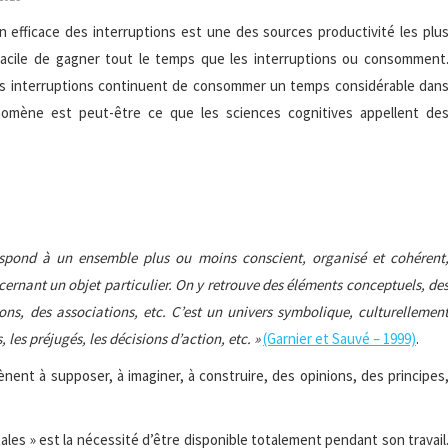
ion efficace des interruptions est une des sources productivité les plu
 facile de gagner tout le temps que les interruptions ou consomment
 les interruptions continuent de consommer un temps considérable dan
nomène est peut-être ce que les sciences cognitives appellent de
spond à un ensemble plus ou moins conscient, organisé et cohérent
cernant un objet particulier. On y retrouve des éléments conceptuels, de
ons, des associations, etc. C’est un univers symbolique, culturellemen
 les préjugés, les décisions d’action, etc. »
(Garnier et Sauvé – 1999)
.
ent à supposer, à imaginer, à construire, des opinions, des principes
es » est la nécessité d’être disponible totalement pendant son travail