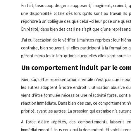
En fait, beaucoup de gens supposent, imaginent, croient, que
une disponibilité totale dès lors qu’ils sont au travail. I
répondre à un collègue des que celui –ci leur pose une quest
En réalité, dans bien des cas il ne s’agit que d’une représen
J’ai eu l’occasion de le vérifier à maintes reprises : leur hi
contraire, bien souvent, si elles participent à la formation 
gèrent mieux les interruptions auxquelles elles sont soumis
Un comportement induit par le co
Bien sûr, cette représentation mentale n’est pas que le pur 
les autres adoptent à notre endroit. L’utilisation abusive
vient d’être formulée nécessite une réactivité forte, sont 
réaction immédiate. Dans bien des cas, ce comportement n’e
priorité, avant les autres. La pression qui est mise n’a aucun
A force d’être répétés, ces comportements laissent ent
immédiatement à tous ceux qui la demandent. Et voici la rep