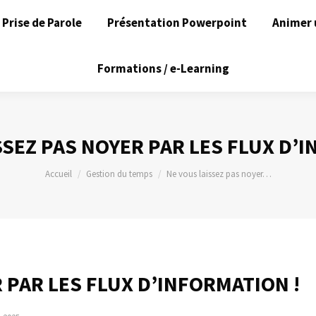
Prise de Parole
Présentation Powerpoint
Animer 
Formations / e-Learning
SSEZ PAS NOYER PAR LES FLUX D’I
Vous êtes ici :
Accueil
Gestion du temps
Ne vous laissez pas noyer…
 PAR LES FLUX D’INFORMATION !