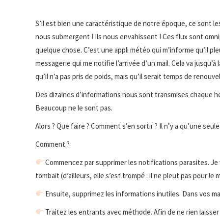
S’il est bien une caractéristique de notre époque, ce sont les
nous submergent ! Ils nous envahissent ! Ces flux sont omnip
quelque chose. C’est une appli météo qui m’informe qu’il ple
messagerie qui me notifie l’arrivée d’un mail. Cela va jusqu’
qu’il n’a pas pris de poids, mais qu’il serait temps de renouvele
Des dizaines d’informations nous sont transmises chaque heu
Beaucoup ne le sont pas.
Alors ? Que faire ? Comment s’en sortir ? Il n’y a qu’une seule c
Comment ?
Commencez par supprimer les notifications parasites. Je vie
tombait (d’ailleurs, elle s’est trompé : il ne pleut pas pour le
Ensuite, supprimez les informations inutiles. Dans vos ma
Traitez les entrants avec méthode. Afin de ne rien laisser 