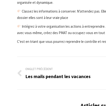
organisée et dynamique.
Classez les informations à conserver. N’attendez pas. Ell
dossier elles sont à leur vraie place
Intégrez à votre organisation les actions à entreprendr
avec vous-même, créez des PMAT ou occupez-vous en tout de
C’est en triant que vous pourrez reprendre le contrôle et ress
Navigation
de
ONGLET PRÉCÉDENT
Les mails pendant les vacances
Onglet
commentaire
précédent
Articles 