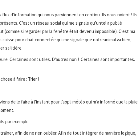
 flux d’information qui nous parviennent en continu. Ils nous noient ! Ils
résents. C’est un réseau social qui me signale qu’untel a publié
ut (comme si regarder par la fenêtre était devenu impossible). C’est ma
à la caisse pour chat connectée qui me signale que notreanimal va bien,
r sa litière.
re. Certaines sont utiles. D’autres non ! Certaines sont importantes.
hose à faire : Trier !
ns de le faire à l’instant pour l’appli météo qui m’a informé que la pluie
 moment.
ils par exemple.
traîner, afin de ne rien oublier. Afin de tout intégrer de manière logique,