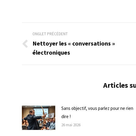
Navigation
ONGLET PRÉCÉDENT
de
Nettoyer les « conversations »
Onglet
électroniques
commentaire
précédent
Articles 
Sans objectif, vous parlez pour ne rien
dire !
26 mai 2026