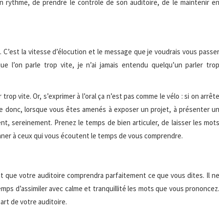
 son rythme, de prendre le contrôle de son auditoire, de le maintenir e
. C’est la vitesse d’élocution et le message que je voudrais vous passe
ue l’on parle trop vite, je n’ai jamais entendu quelqu’un parler tro
trop vite. Or, s’exprimer à l’oral ça n’est pas comme le vélo : si on arrêt
lle donc, lorsque vous êtes amenés à exposer un projet, à présenter u
nt, sereinement. Prenez le temps de bien articuler, de laisser les mot
onner à ceux qui vous écoutent le temps de vous comprendre.
t que votre auditoire comprendra parfaitement ce que vous dites. Il n
emps d’assimiler avec calme et tranquillité les mots que vous prononcez
rt de votre auditoire.