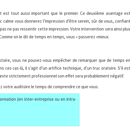
t est tout aussi important que le premier. Ce deuxième avantage es
c calme vous donnerez l’impression d’être serein, sûr de vous, confian
as ne pas ressentir cette impression. Votre intervention sera ainsi plu
. Comme on le dit de temps en temps, vous « passerez »mieux.
’histoire, vous ne pouvez-vous empêcher de remarquer que de temps e
 ces cas-là, il s’agit d’un artifice technique, d’un truc oratoire. S’il es
exte strictement professionnel son effet sera probablement négatif.
ssez votre auditoire le temps de comprendre ce que vous.
ormation (en inter-entreprise ou en intra-