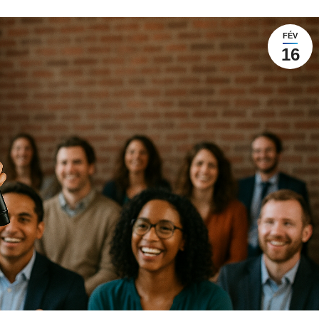
FÉV
16