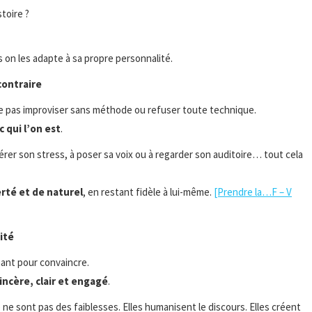
toire ?
s on les adapte à sa propre personnalité.
contraire
ie pas improviser sans méthode ou refuser toute technique.
 qui l’on est
.
gérer son stress, à poser sa voix ou à regarder son auditoire… tout cela
erté et de naturel
, en restant fidèle à lui-même.
[Prendre la…F – V
rité
ant pour convaincre.
incère, clair et engagé
.
e ne sont pas des faiblesses. Elles humanisent le discours. Elles créent