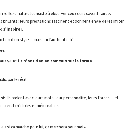
 réflexe naturel consiste à observer ceux qui « savent faire ».
 brillants : leurs prestations fascinent et donnent envie de les imiter.
ue
s’inspirer
.
duction d’un style… mais sur l’authenticité.
mes
 aux yeux :
ils n’ont rien en commun sur la forme
.
ic par le récit.
ent
. Ils parlent avec leurs mots, leur personnalité, leurs forces… et
les rend crédibles et mémorables.
e « si ça marche pour lui, ça marchera pour moi ».