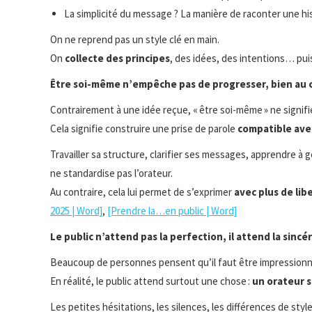
La simplicité du message ? La manière de raconter une his
On ne reprend pas un style clé en main.
On
collecte des principes
, des idées, des intentions… pui
Être soi-même n’empêche pas de progresser, bien au 
Contrairement à une idée reçue, « être soi-même » ne signif
Cela signifie construire une prise de parole
compatible avec
Travailler sa structure, clarifier ses messages, apprendre à 
ne standardise pas l’orateur.
Au contraire, cela lui permet de s’exprimer
avec plus de lib
2025 | Word]
,
[Prendre la…en public | Word]
Le public n’attend pas la perfection, il attend la sincé
Beaucoup de personnes pensent qu’il faut être impressionn
En réalité, le public attend surtout une chose :
un orateur s
Les petites hésitations, les silences, les différences de styl