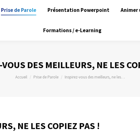
Prise de Parole
Présentation Powerpoint
Animer 
Formations / e-Learning
-VOUS DES MEILLEURS, NE LES COP
Vous êtes ici :
Accueil
Prise de Parole
Inspirez-vous des meilleurs, ne les…
RS, NE LES COPIEZ PAS !