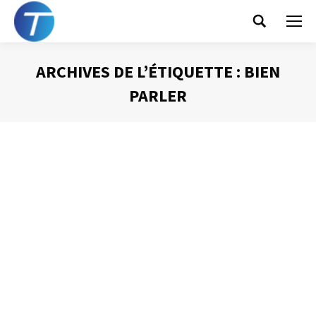
Search:
ARCHIVES DE L’ÉTIQUETTE :
BIEN
PARLER
Vous êtes ici :
On ne parle jamais trop lentement
Prise de Parole
Par
Philippe Helmstetter
20 mai 2014
Dans les textes que je vous propose, j’ai déjà eu
l’opportunité de vous expliquer que le silence était un
allié pour l’orateur. Véritable ami, véritable outil, il permet
à celui qui parle de dicter son rythme, de prendre le