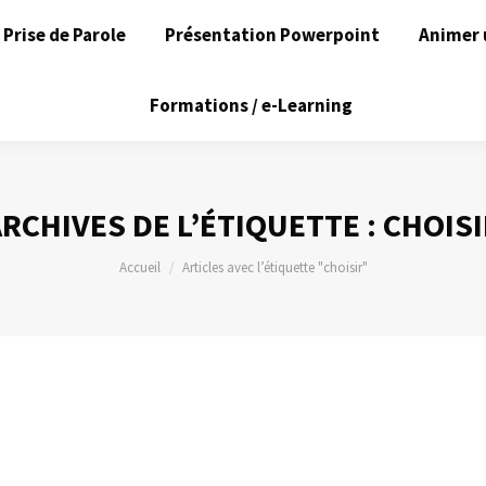
Prise de Parole
Présentation Powerpoint
Animer 
Formations / e-Learning
RCHIVES DE L’ÉTIQUETTE :
CHOISI
Vous êtes ici :
Accueil
Articles avec l’étiquette "choisir"