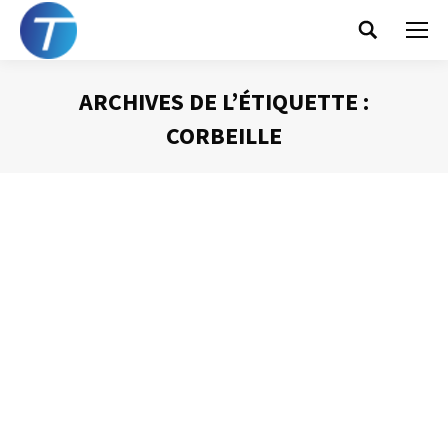
Search:
ARCHIVES DE L’ÉTIQUETTE :
CORBEILLE
Vous êtes ici :
La corbeille « Quoi de neuf ? »
Gestion du temps
Par
Philippe Helmstetter
3 septembre 2013
Il est un outil que je suggère de placer dans votre bureau
à proximité de la corbeille « Aujourd’hui ». Cet outil est
connu de tous et existe peut-être déjà. Il s’agit d’une
corbeille de bureau classique, que j’appelle la « Corbeille