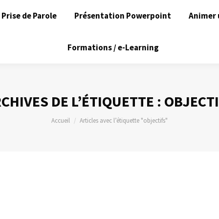
Prise de Parole
Présentation Powerpoint
Animer 
Formations / e-Learning
CHIVES DE L’ÉTIQUETTE :
OBJECTI
Vous êtes ici :
Accueil
Articles avec l’étiquette "objectifs"