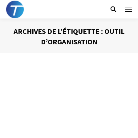
Search:
ARCHIVES DE L’ÉTIQUETTE :
OUTIL
D’ORGANISATION
Vous êtes ici :
Une corbeille pour canaliser
l’information
Gestion du temps
Par
Philippe Helmstetter
24 octobre 2012
Pour bien organiser votre poste de travail et canaliser les
flux d’information qui vous sont destinés, il est un outil
que je suggère d’installer : une corbeille « arrivée ».