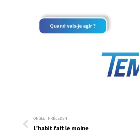
Navigation
ONGLET PRÉCÉDENT
de
L’habit fait le moine
Onglet
précédent