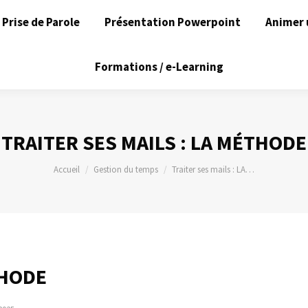
Prise de Parole
Présentation Powerpoint
Animer 
Formations / e-Learning
TRAITER SES MAILS : LA MÉTHODE
Vous êtes ici :
Accueil
Gestion du temps
Traiter ses mails : LA…
THODE