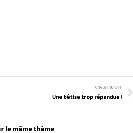
ONGLET SUIVANT
Une bêtise trop répandue !
Onglet
suivant
sur le même thème