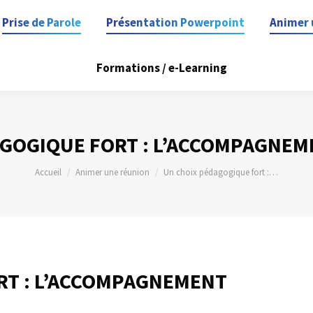
Prise de Parole
Présentation Powerpoint
Animer 
Formations / e-Learning
GOGIQUE FORT : L’ACCOMPAGNEM
Vous êtes ici :
Accueil
Animer une réunion
Un choix pédagogique fort :…
RT : L’ACCOMPAGNEMENT