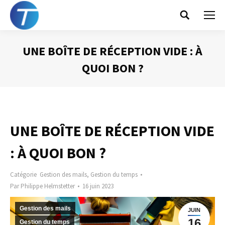
Search:
UNE BOÎTE DE RÉCEPTION VIDE : À
QUOI BON ?
Vous êtes ici :
UNE BOÎTE DE RÉCEPTION VIDE
: À QUOI BON ?
Catégorie
Gestion des mails
,
Gestion du temps
Par
Philippe Helmstetter
16 juin 2023
Gestion des mails
JUIN
16
Gestion du temps