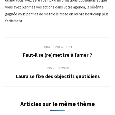
quand vous avez géré vos flux d’informations quotidiens et que
vous avez planifiés vos actions dans votre agenda, la sérénité
gagnée vous permet de mettre le reste en œuvre beaucoup plus
facilement.
Navigation
ONGLET PRÉCÉDENT
de
Faut-il se (re)mettre à fumer ?
Onglet
précédent
commentaire
ONGLET SUIVANT
Laura se fixe des objectifs quotidiens
Onglet
suivant
Articles sur le même thème