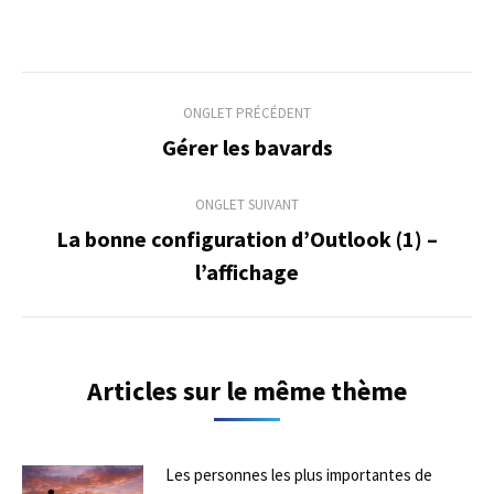
Navigation
ONGLET PRÉCÉDENT
de
Gérer les bavards
Onglet
précédent
commentaire
ONGLET SUIVANT
La bonne configuration d’Outlook (1) –
Onglet
l’affichage
suivant
Articles sur le même thème
Les personnes les plus importantes de