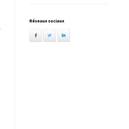
e
Réseaux sociaux
A
r
e
t
s
s