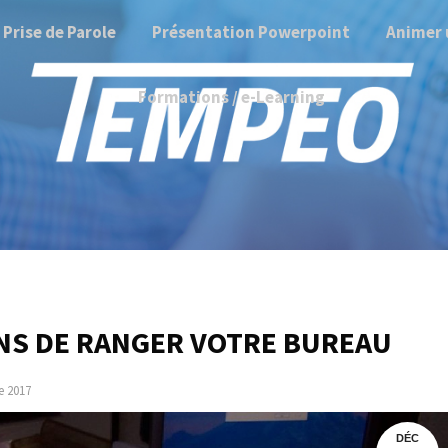
Prise de Parole
Présentation Powerpoint
Animer 
Formations / e-Learning
ONS DE RANGER VOTRE BUREAU
e 2017
DÉC