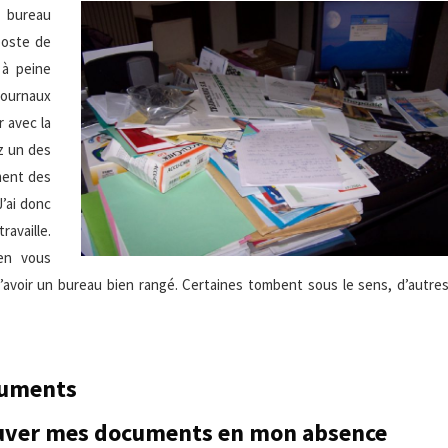
n bureau
poste de
 à peine
journaux
r avec la
ez un des
ment des
J’ai donc
ravaille.
 en vous
d’avoir un bureau bien rangé. Certaines tombent sous le sens, d’autre
cuments
uver mes documents en mon absence