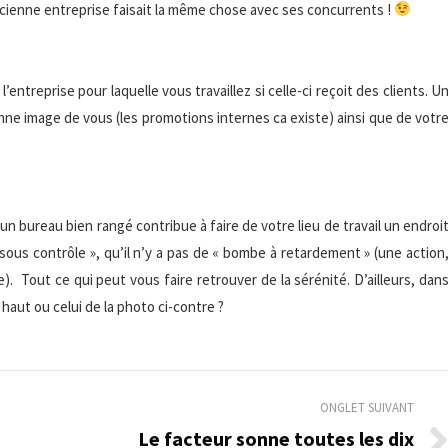
cienne entreprise faisait la même chose avec ses concurrents !
ntreprise pour laquelle vous travaillez si celle-ci reçoit des clients. U
ne image de vous (les promotions internes ca existe) ainsi que de votr
r un bureau bien rangé contribue à faire de votre lieu de travail un endroi
 sous contrôle », qu’il n’y a pas de « bombe à retardement » (une action
). Tout ce qui peut vous faire retrouver de la sérénité. D’ailleurs, dan
 haut ou celui de la photo ci-contre ?
ONGLET SUIVANT
Le facteur sonne toutes les dix