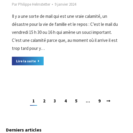
Par
Philippe Helmstetter
9 janvier 2024
Il y a une sorte de mail qui est une vraie calamité, un
désastre pour la vie de famille et le repos : C’est le mail du
vendredi 15 h 30 ou 16 h qui amène un souci important.
C’est une calamité parce que, au moment où il arrive il est
trop tard pour y…
Lire la suite
1
2
3
4
5
…
9
Derniers articles