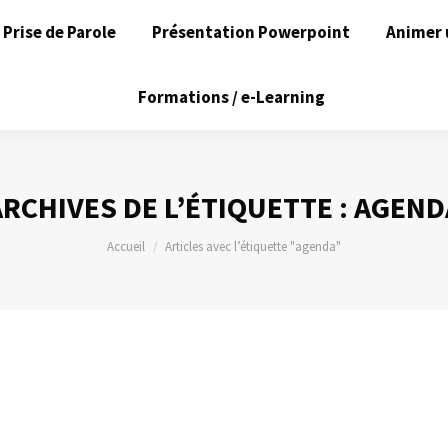
Prise de Parole
Présentation Powerpoint
Animer 
Formations / e-Learning
ARCHIVES DE L’ÉTIQUETTE :
AGEND
Vous êtes ici :
Accueil
Articles avec l’étiquette "agenda"