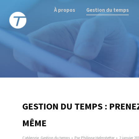
À propos
Gestion du temps
GESTION DU TEMPS : PRENE
MÊME
Catégorie
Gestion du temps
Par
Philippe Helmstetter
2 janvier 20